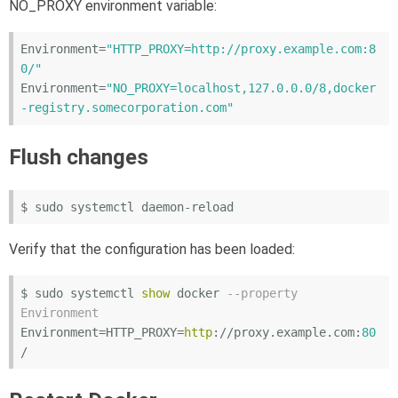
NO_PROXY environment variable:
Environment
=
"HTTP_PROXY=http://proxy.example.com:8
0/"
Environment
=
"NO_PROXY=localhost,127.0.0.0/8,docker
-registry.somecorporation.com"
Flush changes
Verify that the configuration has been loaded:
$ sudo systemctl 
show
 docker 
--property 
Environment
Environment=HTTP_PROXY=
http
://proxy.example.com:
80